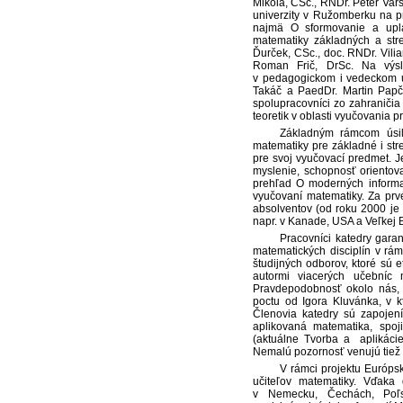
Mikola, CSc., RNDr. Peter Varš
univerzity v Ružomberku na pr
najmä O sformovanie a upla
matematiky základných a stre
Ďurček, CSc., doc. RNDr. Vili
Roman Frič, DrSc. Na výsl
v pedagogickom i vedeckom ús
Takáč a PaedDr. Martin Papč
spolupracovníci zo zahraniči
teoretik v oblasti vyučovania 
Základným rámcom úsili
matematiky pre základné i st
pre svoj vyučovací predmet. J
myslenie, schopnosť orientov
prehľad O moderných informač
vyučovaní matematiky. Za pr
absolventov (od roku 2000 je i
napr. v Kanade, USA a Veľkej Br
Pracovníci katedry garan
matematických disciplín v rá
študijných odborov, ktoré sú 
autormi viacerých učebníc 
Pravdepodobnosť okolo nás, 
poctu od Igora Kluvánka, v kt
Členovia katedry sú zapojení
aplikovaná matematika, spoji
(aktuálne Tvorba a aplikáci
Nemalú pozornosť venujú tiež
V rámci projektu Európsk
učiteľov matematiky. Vďak
v Nemecku, Čechách, Poľs