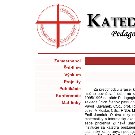
Zamestnanci
Štúdium
Výskum
Projekty
Publikácie
Za predchodcu terajšej k
možno považovať odbornú sku
Konferencie
1995/1996 na pôde Pedagogické
Mat-linky
zakladajúcich členov patril
do
Pavol Kluvánek, CSc., prof. 
Jozef Mikloško, CSc., RNDr. Mi
Emil Jamrich. O dva roky n
matematiky a informatiky ako 
sebe pričlenila Žilinská un
inštitúcie sa katedra postup
technicky zameraných pedagóg