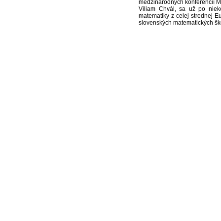
medzinárodných konferencií Mat
Viliam Chvál, sa už po nieko
matematiky z celej strednej E
slovenských matematických šk