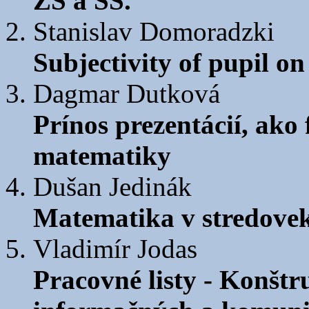
ZŠ a SŠ.
Stanislav Domoradzki
Subjectivity of pupil on
Dagmar Dutková
Prínos prezentácií, ak
matematiky
Dušan Jedinák
Matematika v stredovek
Vladimír Jodas
Pracovné listy - Konšt