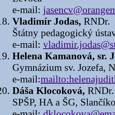
e-mail:
jasencv@orangem
Vladimír Jodas,
RNDr.
Štátny pedagogický ústav
e-mail:
vladimir.jodas@s
Helena Kamanová, sr. J
Gymnázium sv. Jozefa, 
e-mail:
mailto:helenajud
Dáša Klocoková,
RNDr.
SPŠP, HA a ŠG, Slančíkov
e-mail:
dklocokova@emai