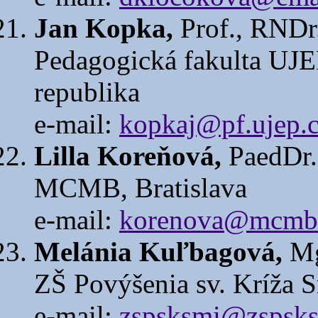
Jan Kopka,
Prof., RNDr.
Pedagogická fakulta UJE
republika
e-mail:
kopkaj@pf.ujep.
Lilla Koreňová,
PaedDr.
MCMB, Bratislava
e-mail:
korenova@mcmb
Melánia Kuľbagová,
Mg
ZŠ Povýšenia sv. Kríža 
e-mail:
zspsksmi@zspsks