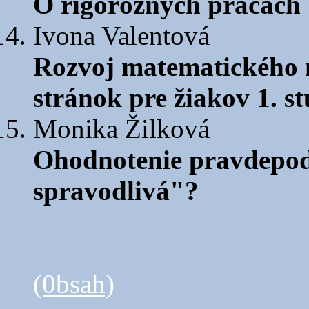
O rigoróznych prácach
Ivona Valentová
Rozvoj matematického 
stránok pre žiakov 1. s
Monika Žilková
Ohodnotenie pravdepodo
spravodlivá"?
(0bsah)