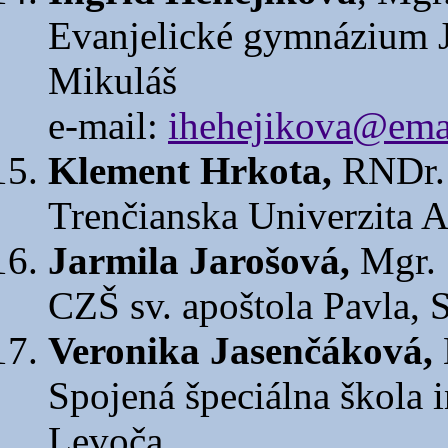
Evanjelické gymnázium J
Mikuláš
e-mail:
ihehejikova@emai
Klement Hrkota,
RNDr.
Trenčianska Univerzita 
Jarmila Jarošová,
Mgr.
CZŠ sv. apoštola Pavla, 
Veronika Jasenčáková,
Spojená špeciálna škola i
Levoča