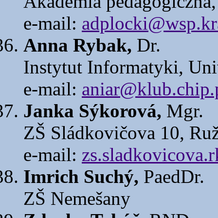
Akademia pedagogiczna,
e-mail:
adplocki@wsp.kr
Anna Rybak,
Dr.
Instytut Informatyki, Un
e-mail:
aniar@klub.chip.
Janka Sýkorová,
Mgr.
ZŠ Sládkovičova 10, Ru
e-mail:
zs.sladkovicova.
Imrich Suchý,
PaedDr.
ZŠ Nemešany