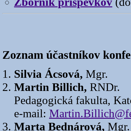
Zborník príspevkov
(doc
Zoznam účastníkov konfe
Silvia Ácsová,
Mgr.
Martin Billich,
RNDr.
Pedagogická fakulta, Kat
e-mail:
Martin.Billich@f
Marta Bednárová,
Mgr.