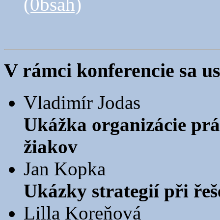
(0bsah)
V rámci konferencie sa usk
Vladimír Jodas
Ukážka organizácie prá
žiakov
Jan Kopka
Ukázky strategií při ře
Lilla Koreňová