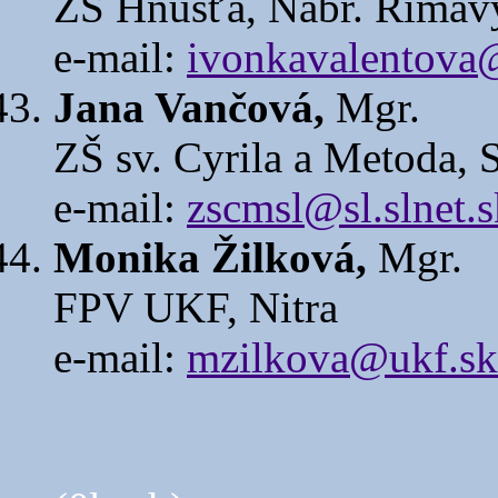
ZŠ Hnúšťa, Nábr. Rimav
e-mail:
ivonkavalentova
Jana Vančová,
Mgr.
ZŠ sv. Cyrila a Metoda, 
e-mail:
zscmsl@sl.slnet.s
Monika Žilková,
Mgr.
FPV UKF, Nitra
e-mail:
mzilkova@ukf.sk