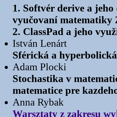
1. Softvér derive a jeho
vyučovaní matematiky 
2. ClassPad a jeho využi
István Lenárt
Sférická a hyperbolick
Adam Plocki
Stochastika v matematic
matematice pre kazdeh
Anna Rybak
Warsztaty z zakresu w