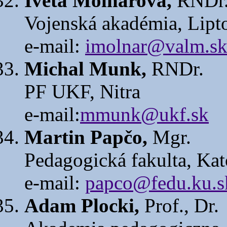
Iveta Molnárová,
RNDr
Vojenská akadémia, Lipt
e-mail:
imolnar@valm.s
Michal Munk,
RNDr.
PF UKF, Nitra
e-mail:
mmunk@ukf.sk
Martin Papčo,
Mgr.
Pedagogická fakulta, Kat
e-mail:
papco@fedu.ku.s
Adam Plocki,
Prof., Dr.