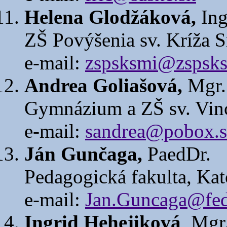
Helena Glodžáková,
Ing
ZŠ Povýšenia sv. Kríža 
e-mail:
zspsksmi@zspsks
Andrea Goliašová,
Mgr.
Gymnázium a ZŠ sv. Vince
e-mail:
sandrea@pobox.
Ján Gunčaga,
PaedDr.
Pedagogická fakulta, Kat
e-mail:
Jan.Guncaga@fed
Ingrid Hehejiková
, Mgr