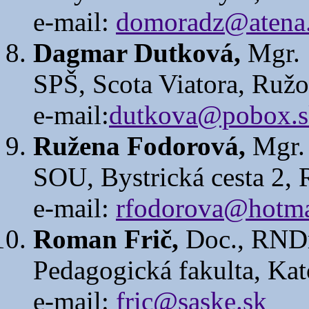
e-mail:
domoradz@atena.
Dagmar Dutková,
Mgr.
SPŠ, Scota Viatora, Ruž
e-mail:
dutkova@pobox.s
Ružena Fodorová,
Mgr.
SOU, Bystrická cesta 2,
e-mail:
rfodorova@hotma
Roman Frič,
Doc., RNDr
Pedagogická fakulta, Kat
e-mail:
fric@saske.sk