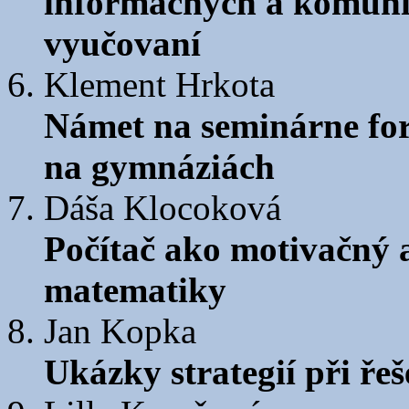
informačných a komuni
vyučovaní
Klement Hrkota
Námet na seminárne fo
na gymnáziách
Dáša Klocoková
Počítač ako motivačný 
matematiky
Jan Kopka
Ukázky strategií při ře