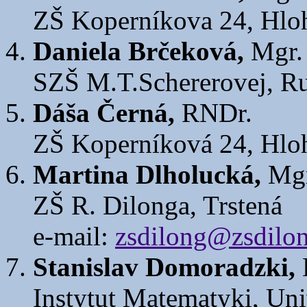
ZŠ Koperníkova 24, Hlo
Daniela Brčeková,
Mgr.
SZŠ M.T.Schererovej, 
Dáša Černá,
RNDr.
ZŠ Koperníková 24, Hlo
Martina Dlholucká,
Mgr
ZŠ R. Dilonga, Trstená
e-mail:
zsdilong@zsdilon
Stanislav Domoradzki,
Instytut Matematyki, Un