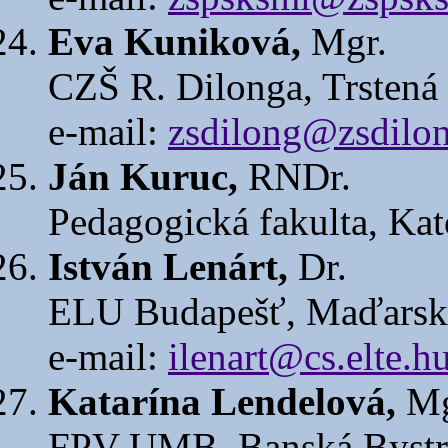
Eva Kuniková,
Mgr.
CZŠ R. Dilonga, Trstená
e-mail:
zsdilong@zsdilon
Ján Kuruc,
RNDr.
Pedagogická fakulta, Kat
István Lenárt,
Dr.
ELU Budapešť, Maďars
e-mail:
ilenart@cs.elte.h
Katarína Lendelová,
Mg
FPV UMB, Banská Bystr